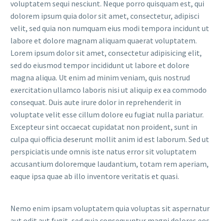
voluptatem sequi nesciunt. Neque porro quisquam est, qui
dolorem ipsum quia dolor sit amet, consectetur, adipisci
velit, sed quia non numquam eius modi tempora incidunt ut
labore et dolore magnam aliquam quaerat voluptatem.
Lorem ipsum dolor sit amet, consectetur adipisicing elit,
sed do eiusmod tempor incididunt ut labore et dolore
magna aliqua. Ut enim ad minim veniam, quis nostrud
exercitation ullamco laboris nisi ut aliquip ex ea commodo
consequat. Duis aute irure dolor in reprehenderit in
voluptate velit esse cillum dolore eu fugiat nulla pariatur.
Excepteur sint occaecat cupidatat non proident, sunt in
culpa qui officia deserunt mollit anim id est laborum. Sed ut
perspiciatis unde omnis iste natus error sit voluptatem
accusantium doloremque laudantium, totam rem aperiam,
eaque ipsa quae ab illo inventore veritatis et quasi.
Nemo enim ipsam voluptatem quia voluptas sit aspernatur
aut odit aut fugit, sed quia consequuntur magni dolores eos