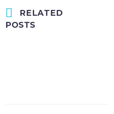
RELATED
POSTS
Fullwidth Post Sample
(Demo)
0
15 Mar 2016