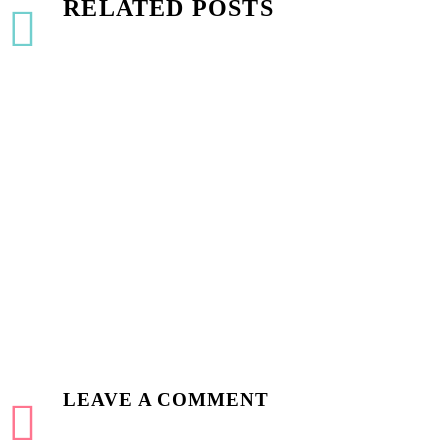
RELATED POSTS
Fullwidth Post Sample (Demo)
0
15 Mar 2016
100% Width Sample (Demo)
LEAVE
A COMMENT
Lorem Ipsum. Proin gravida nibh vel velit auctor aliquet. Aenean sollic
amet mauris. Morbi accumsan ipsum velit. Nam nec tellus a odio tincidu