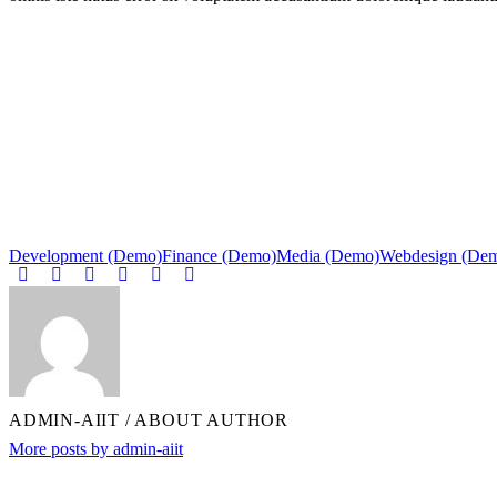
Development (Demo)
Finance (Demo)
Media (Demo)
Webdesign (De
ADMIN-AIIT
/ ABOUT AUTHOR
More posts by admin-aiit