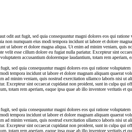
ut odit aut fugit, sed quia consequuntur magni dolores eos qui ratione
ed quia non numquam eius modi tempora incidunt ut labore et dolore mag
dunt ut labore et dolore magna aliqua. Ut enim ad minim veniam, quis no
te velit esse cillum dolore eu fugiat nulla pariatur. Excepteur sint occae
it voluptatem accusantium doloremque laudantium, totam rem aperiam, eaqu
 fugit, sed quia consequuntur magni dolores eos qui ratione voluptate
s modi tempora incidunt ut labore et dolore magnam aliquam quaerat volu
m ad minim veniam, quis nostrud exercitation ullamco laboris nisi ut a
atur. Excepteur sint occaecat cupidatat non proident, sunt in culpa qui of
m, totam rem aperiam, eaque ipsa quae ab illo inventore veritatis et qua
 fugit, sed quia consequuntur magni dolores eos qui ratione voluptate
s modi tempora incidunt ut labore et dolore magnam aliquam quaerat volu
m ad minim veniam, quis nostrud exercitation ullamco laboris nisi ut a
atur. Excepteur sint occaecat cupidatat non proident, sunt in culpa qui of
m, totam rem aperiam, eaque ipsa quae ab illo inventore veritatis et qua