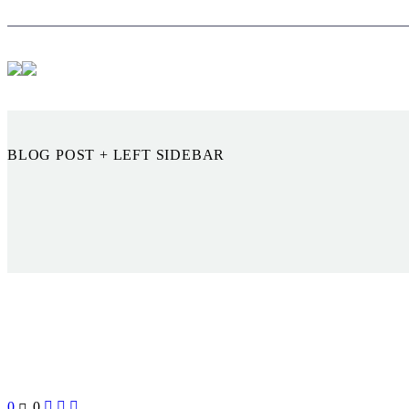
BLOG POST
+ LEFT SIDEBAR
0
0


