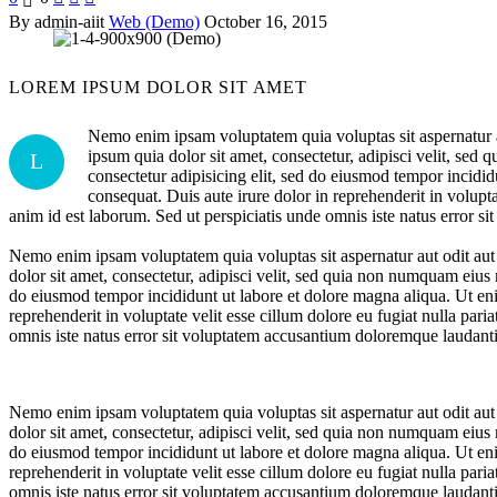
By admin-aiit
Web (Demo)
October 16, 2015
LOREM IPSUM
DOLOR SIT AMET
Nemo enim ipsam voluptatem quia voluptas sit aspernatur a
ipsum quia dolor sit amet, consectetur, adipisci velit, s
L
consectetur adipisicing elit, sed do eiusmod tempor incidi
consequat. Duis aute irure dolor in reprehenderit in volupta
anim id est laborum. Sed ut perspiciatis unde omnis iste natus error s
Nemo enim ipsam voluptatem quia voluptas sit aspernatur aut odit aut
dolor sit amet, consectetur, adipisci velit, sed quia non numquam eiu
do eiusmod tempor incididunt ut labore et dolore magna aliqua. Ut eni
reprehenderit in voluptate velit esse cillum dolore eu fugiat nulla pari
omnis iste natus error sit voluptatem accusantium doloremque laudantiu
Nemo enim ipsam voluptatem quia voluptas sit aspernatur aut odit aut
dolor sit amet, consectetur, adipisci velit, sed quia non numquam eiu
do eiusmod tempor incididunt ut labore et dolore magna aliqua. Ut eni
reprehenderit in voluptate velit esse cillum dolore eu fugiat nulla pari
omnis iste natus error sit voluptatem accusantium doloremque laudantiu