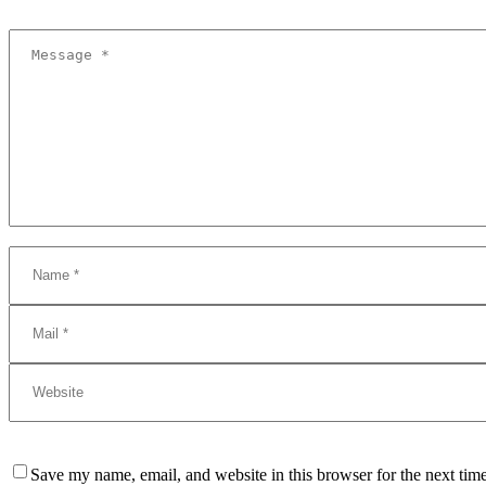
0
Fullwidth Sample 02 (Demo)
0
With Gallery Slider (Demo)
Lorem Ipsum. Proin gravida nibh vel velit auctor aliquet. Aenean sollic
amet mauris. Morbi accumsan ipsum velit. Nam nec tellus a odio tincidu
0
With Left Sidebar (Demo)
Lorem Ipsum. Proin gravida nibh vel velit auctor aliquet. Aenean sollic
amet mauris. Morbi accumsan ipsum velit. Nam nec tellus a odio tincidu
0
0
Single post (Demo)
Lorem Ipsum. Proin gravida nibh vel velit auctor aliquet. Aenean sollic
0
0
10 Jan 2014
Save my name, email, and website in this browser for the next tim