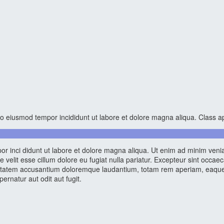
 eiusmod tempor incididunt ut labore et dolore magna aliqua. Class apte
or inci didunt ut labore et dolore magna aliqua. Ut enim ad minim veniam
elit esse cillum dolore eu fugiat nulla pariatur. Excepteur sint occaeca
luptatem accusantium doloremque laudantium, totam rem aperiam, eaque ip
rnatur aut odit aut fugit.