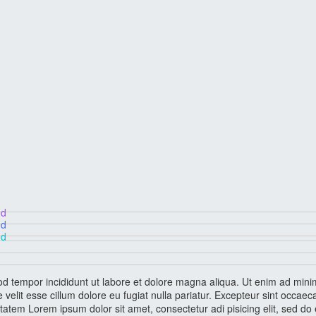
mod
mod
mod
od tempor incididunt ut labore et dolore magna aliqua. Ut enim ad minim 
elit esse cillum dolore eu fugiat nulla pariatur. Excepteur sint occaecat
ptatem Lorem ipsum dolor sit amet, consectetur adi pisicing elit, sed do 