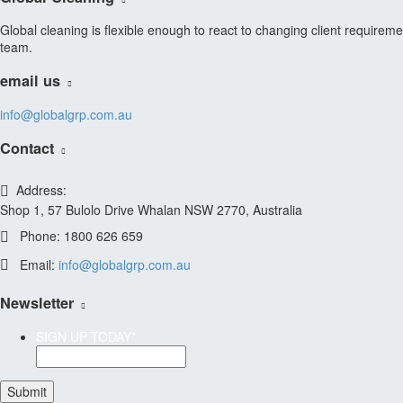
consequat auctor eu in elit.
Global cleaning is flexible enough to react to changing client requirem
team.
email us
info@globalgrp.com.au
Contact
Address:
Shop 1, 57 Bulolo Drive Whalan NSW 2770, Australia
Phone:
1800 626 659
Email:
info@globalgrp.com.au
Newsletter
SIGN UP TODAY
*