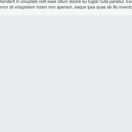
nderit in voluptate velit esse cillum dolore eu fugiat nulla pariatur. Ex
 error sit voluptatem totam rem aperiam, eaque ipsa quae ab illo inventor