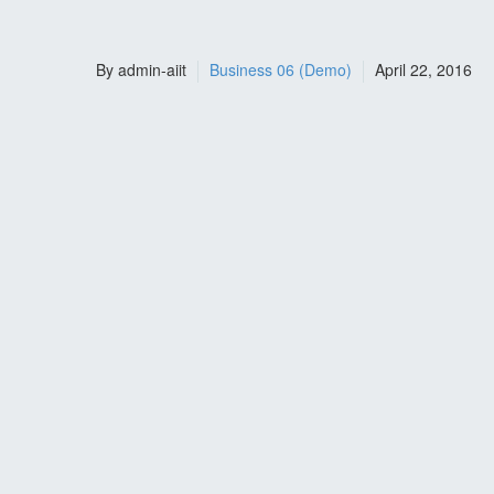
By admin-aiit
Business 06 (Demo)
April 22, 2016