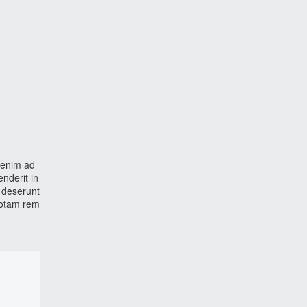
t enim ad
nderit in
a deserunt
 totam rem