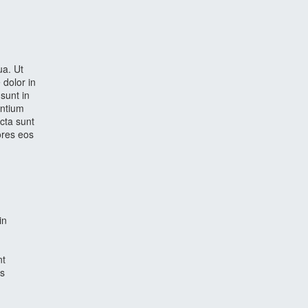
ua. Ut
 dolor in
 sunt in
antium
cta sunt
ores eos
in
n
nt
os