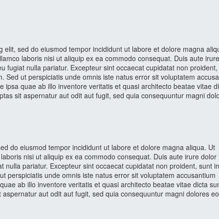
g elit, sed do eiusmod tempor incididunt ut labore et dolore magna aliq
lamco laboris nisi ut aliquip ex ea commodo consequat. Duis aute irure
eu fugiat nulla pariatur. Excepteur sint occaecat cupidatat non proident,
um. Sed ut perspiciatis unde omnis iste natus error sit voluptatem accus
sa quae ab illo inventore veritatis et quasi architecto beatae vitae di
as sit aspernatur aut odit aut fugit, sed quia consequuntur magni dol
 sed do eiusmod tempor incididunt ut labore et dolore magna aliqua. Ut
laboris nisi ut aliquip ex ea commodo consequat. Duis aute irure dolor 
at nulla pariatur. Excepteur sint occaecat cupidatat non proident, sunt i
 ut perspiciatis unde omnis iste natus error sit voluptatem accusantium
 ab illo inventore veritatis et quasi architecto beatae vitae dicta su
 aspernatur aut odit aut fugit, sed quia consequuntur magni dolores e