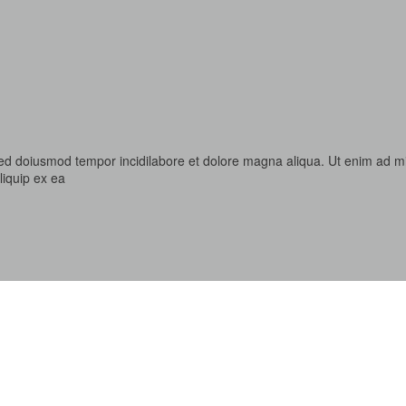
 sed doiusmod tempor incidilabore et dolore magna aliqua. Ut enim ad m
liquip ex ea