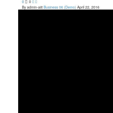
0
0


By admin-aiit
Business 06 (Demo)
April 22, 2016