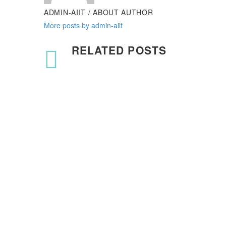
ADMIN-AIIT
/ ABOUT AUTHOR
More posts by admin-aiit
RELATED POSTS
With Right Sidebar (Demo)
Lorem Ipsum. Proin gravida nibh vel velit auctor aliquet. 
sagittis sem nibh id elit. Duis sed odio sit amet nibh vu