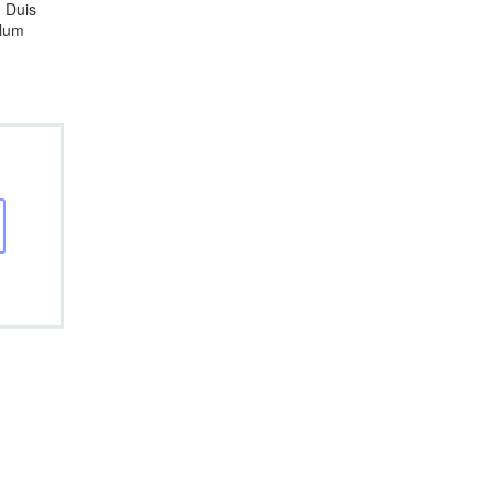
. Duis
llum