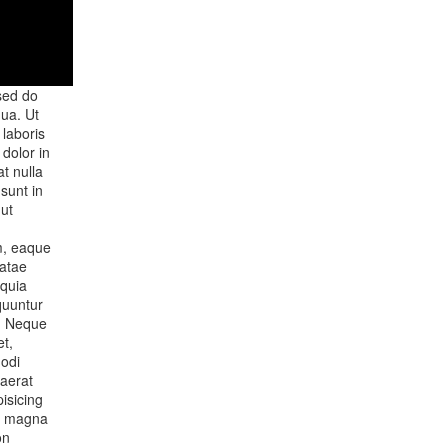
 sed do
ua. Ut
laboris
dolor in
at nulla
sunt in
 ut
m, eaque
eatae
 quia
quuntur
t. Neque
t,
modi
aerat
isicing
re magna
on