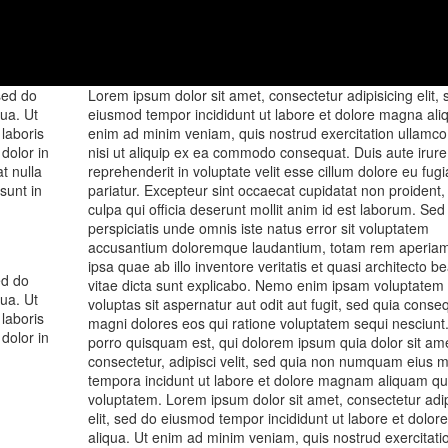
sed do
Lorem ipsum dolor sit amet, consectetur adipisicing elit,
ua. Ut
eiusmod tempor incididunt ut labore et dolore magna aliq
laboris
enim ad minim veniam, quis nostrud exercitation ullamco 
dolor in
nisi ut aliquip ex ea commodo consequat. Duis aute irure 
t nulla
reprehenderit in voluptate velit esse cillum dolore eu fugi
sunt in
pariatur. Excepteur sint occaecat cupidatat non proident, 
culpa qui officia deserunt mollit anim id est laborum. Sed
perspiciatis unde omnis iste natus error sit voluptatem
accusantium doloremque laudantium, totam rem aperia
ipsa quae ab illo inventore veritatis et quasi architecto b
ed do
vitae dicta sunt explicabo. Nemo enim ipsam voluptatem
ua. Ut
voluptas sit aspernatur aut odit aut fugit, sed quia conse
laboris
magni dolores eos qui ratione voluptatem sequi nesciun
dolor in
porro quisquam est, qui dolorem ipsum quia dolor sit ame
consectetur, adipisci velit, sed quia non numquam eius 
tempora incidunt ut labore et dolore magnam aliquam qu
voluptatem. Lorem ipsum dolor sit amet, consectetur adip
elit, sed do eiusmod tempor incididunt ut labore et dolo
aliqua. Ut enim ad minim veniam, quis nostrud exercitati