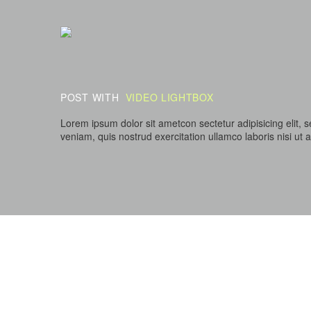
POST WITH
VIDEO LIGHTBOX
Lorem ipsum dolor sit ametcon sectetur adipisicing elit,
veniam, quis nostrud exercitation ullamco laboris nisi ut a