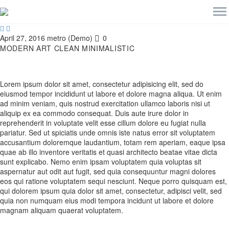


April 27, 2016
metro (Demo)
0
MODERN ART
CLEAN MINIMALISTIC
Lorem ipsum dolor sit amet, consectetur adipisicing elit, sed do
eiusmod tempor incididunt ut labore et dolore magna aliqua. Ut enim
ad minim veniam, quis nostrud exercitation ullamco laboris nisi ut
aliquip ex ea commodo consequat. Duis aute irure dolor in
reprehenderit in voluptate velit esse cillum dolore eu fugiat nulla
pariatur. Sed ut spiciatis unde omnis iste natus error sit voluptatem
accusantium doloremque laudantium, totam rem aperiam, eaque ipsa
quae ab illo inventore veritatis et quasi architecto beatae vitae dicta
sunt explicabo. Nemo enim ipsam voluptatem quia voluptas sit
aspernatur aut odit aut fugit, sed quia consequuntur magni dolores
eos qui ratione voluptatem sequi nesciunt. Neque porro quisquam est,
qui dolorem ipsum quia dolor sit amet, consectetur, adipisci velit, sed
quia non numquam eius modi tempora incidunt ut labore et dolore
magnam aliquam quaerat voluptatem.