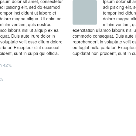
Ipsum dolor sit amet, consectetur
Ipsum dolor sit a
adi pisicing elit, sed do eiusmod
adi pisicing elit
tempor inci didunt ut labore et
tempor inci didun
dolore magna aliqua. Ut enim ad
dolore magna ali
minim veniam, quis nostrud
minim veniam, qu
mco laboris nisi ut aliquip ex ea
exercitation ullamco laboris nisi u
at. Duis aute irure dolor in
commodo consequat. Duis aute ir
voluptate velit esse cillum dolore
reprehenderit in voluptate velit e
ariatur. Excepteur sint occaecat
eu fugiat nulla pariatur. Excepteu
ident, sunt in culpa qui officia.
cupidatat non proident, sunt in cul
gn
42%
4%