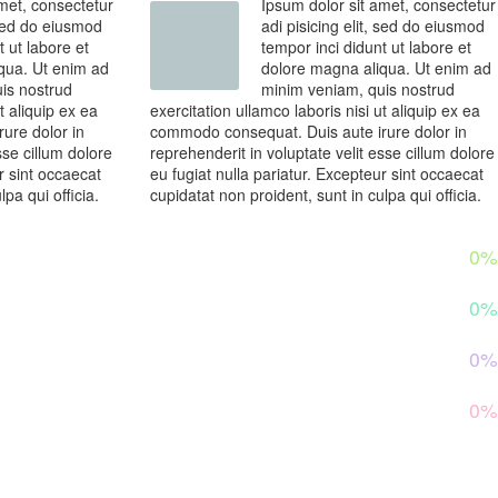
met, consectetur
Ipsum dolor sit amet, consectetur
, sed do eiusmod
adi pisicing elit, sed do eiusmod
t ut labore et
tempor inci didunt ut labore et
qua. Ut enim ad
dolore magna aliqua. Ut enim ad
is nostrud
minim veniam, quis nostrud
t aliquip ex ea
exercitation ullamco laboris nisi ut aliquip ex ea
ure dolor in
commodo consequat. Duis aute irure dolor in
sse cillum dolore
reprehenderit in voluptate velit esse cillum dolore
r sint occaecat
eu fugiat nulla pariatur. Excepteur sint occaecat
pa qui officia.
cupidatat non proident, sunt in culpa qui officia.
0%
0%
0%
0%