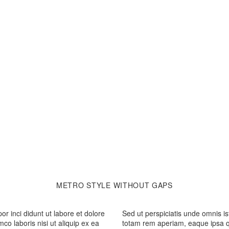
METRO STYLE
WITHOUT GAPS
or inci didunt ut labore et dolore
Sed ut perspiciatis unde omnis i
o laboris nisi ut aliquip ex ea
totam rem aperiam, eaque ipsa qua