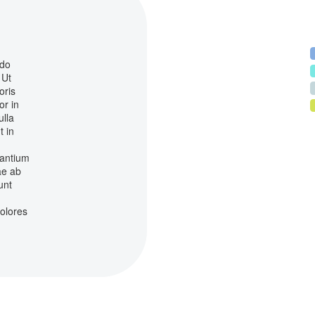
 do
 Ut
oris
or in
ulla
t in
santium
ae ab
unt
dolores