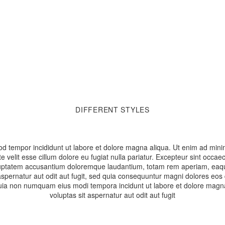
DIFFERENT
STYLES
od tempor incididunt ut labore et dolore magna aliqua. Ut enim ad minim 
velit esse cillum dolore eu fugiat nulla pariatur. Excepteur sint occaeca
oluptatem accusantium doloremque laudantium, totam rem aperiam, eaque 
spernatur aut odit aut fugit, sed quia consequuntur magni dolores eos
sed quia non numquam eius modi tempora incidunt ut labore et dolore m
voluptas sit aspernatur aut odit aut fugit