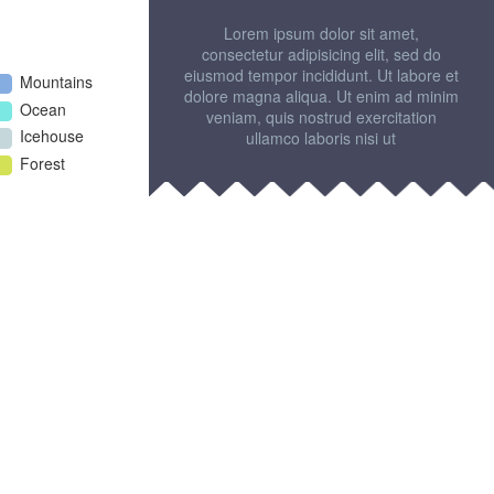
Lorem ipsum dolor sit amet,
consectetur adipisicing elit, sed do
eiusmod tempor incididunt. Ut labore et
Mountains
dolore magna aliqua. Ut enim ad minim
Ocean
veniam, quis nostrud exercitation
Icehouse
ullamco laboris nisi ut
Forest