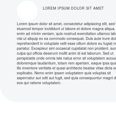
LOREM IPSUM DOLOR SIT AMET
Lorem ipsum dolor sit amet, consectetur adipisicing elit, sed
eiusmod tempor incididunt ut labore et dolore magna aliqua.
enim ad minim veniam, quis nostrud exercitation ullamco lab
nisi ut aliquip ex ea commodo consequat. Duis aute irure dol
reprehenderit in voluptate velit esse cillum dolore eu fugiat n
pariatur. Excepteur sint occaecat cupidatat non proident, sun
culpa qui officia deserunt mollit anim id est laborum. Sed ut
perspiciatis unde omnis iste natus error sit voluptatem accu
doloremque laudantium, totam rem aperiam, eaque ipsa qu
illo inventore veritatis et quasi architecto beatae vitae dicta s
explicabo. Nemo enim ipsam voluptatem quia voluptas sit
aspernatur aut odit aut fugit, sed quia consequuntur magni 
eos qui ratione voluptatem.