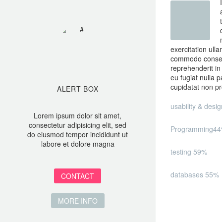
exercitation ulla
commodo consequ
reprehenderit in 
eu fugiat nulla p
cupidatat non pro
ALERT BOX
usability & desi
Lorem ipsum dolor sit amet,
consectetur adipisicing elit, sed
Programming
4
do eiusmod tempor incididunt ut
labore et dolore magna
testing
59%
databases
55%
CONTACT
MORE INFO