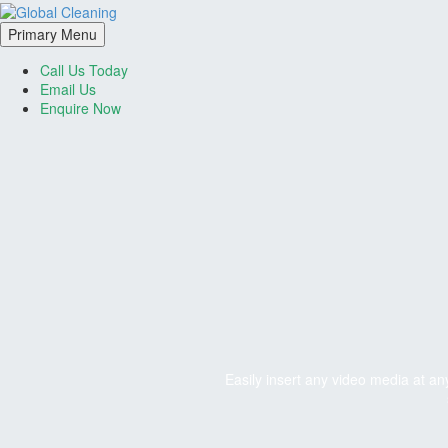
Primary Menu
Call Us Today
Email Us
Enquire Now
Easily insert any video media at a