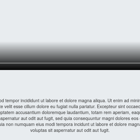
od tempor incididunt ut labore et dolore magna aliqua. Ut enim ad minim 
velit esse cillum dolore eu fugiat nulla pariatur. Excepteur sint occaeca
oluptatem accusantium doloremque laudantium, totam rem aperiam, eaque 
spernatur aut odit aut fugit, sed quia consequuntur magni dolores eos
sed quia non numquam eius modi tempora incidunt ut labore et dolore m
voluptas sit aspernatur aut odit aut fugit.