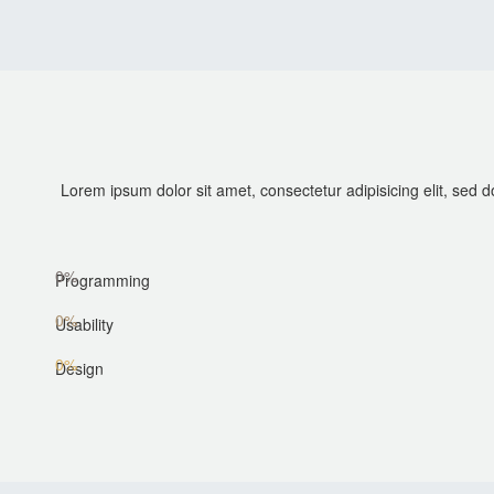
Lorem ipsum dolor sit amet, consectetur adipisicing elit, sed 
0%
Programming
0%
Usability
0%
Design