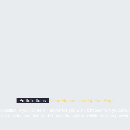
Portfolio Items
Video Elements
Jazz Up Your Page
ny position in your content – anywhere you wish. Choose from youtube, v
size of video container and choose the style you wish. Fully responsive